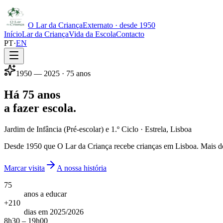
O Lar da Criança
Externato · desde 1950
Início
Lar da Criança
Vida da Escola
Contacto
PT
·
EN
1950 — 2025 · 75 anos
Há 75 anos
a fazer escola.
Jardim de Infância (Pré-escolar) e 1.º Ciclo · Estrela, Lisboa
Desde 1950 que O Lar da Criança recebe crianças em Lisboa. Mais do 
Marcar visita
A nossa história
75
anos a educar
+210
dias em 2025/2026
8h30 – 19h00