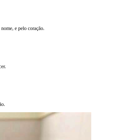
 nome, e pelo coração.
er.
ão.