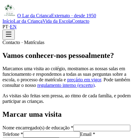
O Lar da Criança
Externato · desde 1950
Início
Lar da Criança
Vida da Escola
Contacto
PT
·
EN
Contacto · Matrículas
Vamos conhecer-nos pessoalmente?
Marcamos uma visita ao colégio, mostramos as nossas salas em
funcionamento e respondemos a todas as suas perguntas sobre a
escola, o processo de matrícula e
preçário em vigor
. Pode também
consultar o nosso
regulamento interno (excerto)
.
As visitas são feitas sem pressa, ao ritmo de cada família, e podem
participar as crianças.
Marcar uma visita
Nome encarregado(s) de educação
*
Telefone
*
Email
*