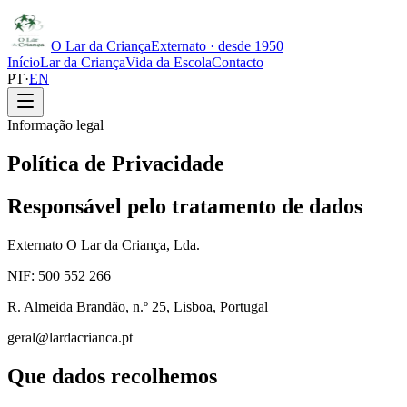
O Lar da Criança
Externato · desde 1950
Início
Lar da Criança
Vida da Escola
Contacto
PT
·
EN
Informação legal
Política de Privacidade
Responsável pelo tratamento de dados
Externato O Lar da Criança, Lda.
NIF: 500 552 266
R. Almeida Brandão, n.º 25, Lisboa, Portugal
geral@lardacrianca.pt
Que dados recolhemos